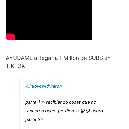
para
niñas
atrevidas!
AYUDAME a llegar a 1 Millón de SUBS en
TIKTOK
@inlovewithkaren
parte 4 ✨ recibiendo cosas que no
recuerdo haber perdido ✨ 😂😂 habrá
parte 5 ?