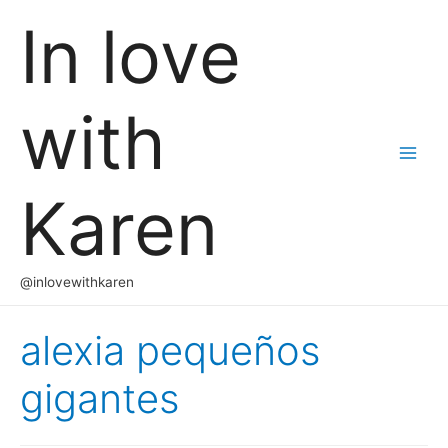
In love
with
Main
Karen
Men
@inlovewithkaren
alexia pequeños
gigantes