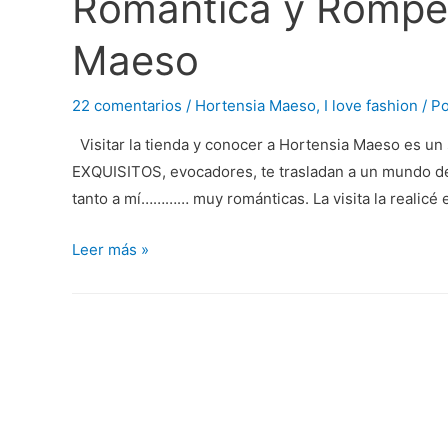
Romántica y Rompe
Maeso
22 comentarios
/
Hortensia Maeso
,
I love fashion
/ P
Visitar la tienda y conocer a Hortensia Maeso es un
EXQUISITOS, evocadores, te trasladan a un mundo d
tanto a mí………… muy románticas. La visita la realicé
Romántica
Leer más »
y
Rompedora
Hortensia
Maeso