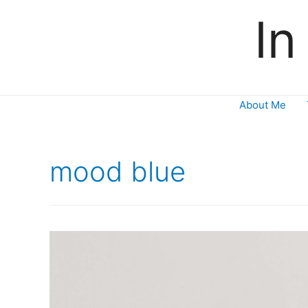
In
About Me
mood blue