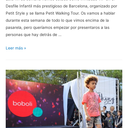
Desfile Infantil más prestigioso de Barcelona, organizado por
Petit Style y se llama Petit Walking Tour. Os vamos a hablar
durante esta semana de todo lo que vimos encima de la
pasarela, pero queríamos empezar por presentaros a las
personas que hay detrás de …
La
Leer más »
esencia
de
Happy
Kids
Media
Group:
Gabito
Rohh
y
Mario
Agulló.