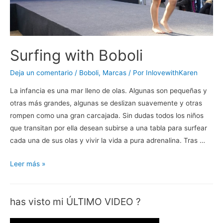
Surfing with Boboli
Deja un comentario
/
Boboli
,
Marcas
/ Por
InlovewithKaren
La infancia es una mar lleno de olas. Algunas son pequeñas y
otras más grandes, algunas se deslizan suavemente y otras
rompen como una gran carcajada. Sin dudas todos los niños
que transitan por ella desean subirse a una tabla para surfear
cada una de sus olas y vivir la vida a pura adrenalina. Tras …
Surfing
Leer más »
with
Boboli
has visto mi ÚLTIMO VIDEO ?