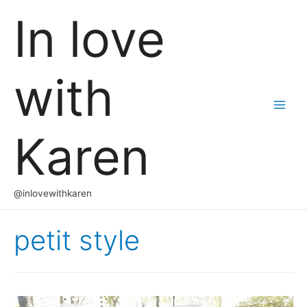
In love
with
Main
Karen
Men
@inlovewithkaren
petit style