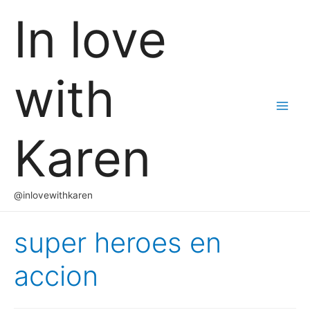
In love
with
Main
Karen
Men
@inlovewithkaren
super heroes en
accion