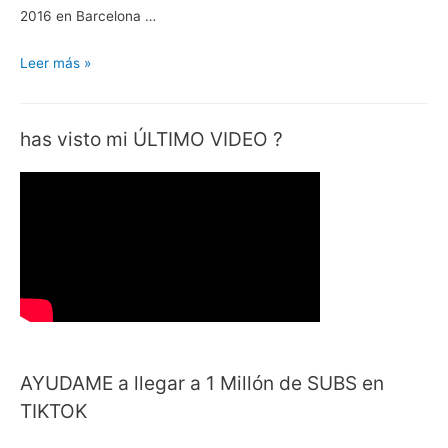
2016 en Barcelona …
Marvel
Leer más »
Universe
Live:
has visto mi ÚLTIMO VIDEO ?
Superhéroes
en
Acción
AYUDAME a llegar a 1 Millón de SUBS en
TIKTOK