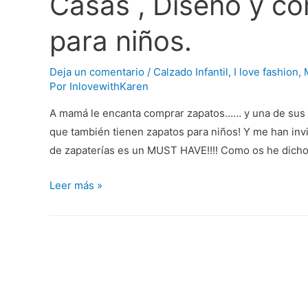
Casas , Diseño y c
para niños.
Deja un comentario
/
Calzado Infantil
,
I love fashion
,
Por
InlovewithKaren
A mamá le encanta comprar zapatos…… y una de sus 
que también tienen zapatos para niños! Y me han invi
de zapaterías es un MUST HAVE!!!! Como os he dic
Casas
Leer más »
,
Diseño
y
comodidad
en
zapatos