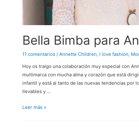
Bella Bimba para An
11 comentarios
/
Annette Children
,
I love fashion
,
Mod
Hoy os traigo una colaboración muy especial con Ann
multimarca con mucha alma y corazón que está dirigi
infantil y está al tanto de las nuevas tendencias po
llevables y …
Bella
Leer más »
Bimba
para
Annette