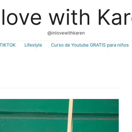
 love with Ka
@inlovewithkaren
TIKTOK
Lifestyle
Curso de Youtube GRATIS para niños