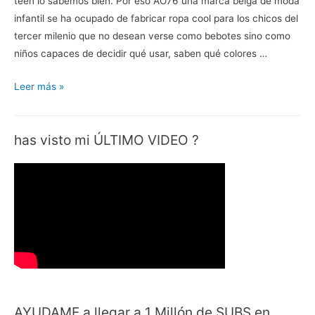
teen lo sabemos bien. Por eso AO76 una marca belga de moda
infantil se ha ocupado de fabricar ropa cool para los chicos del
tercer milenio que no desean verse como bebotes sino como
niños capaces de decidir qué usar, saben qué colores …
Ao76
Leer más »
–
Surfeando
has visto mi ÚLTIMO VIDEO ?
la
primavera
AYUDAME a llegar a 1 Millón de SUBS en