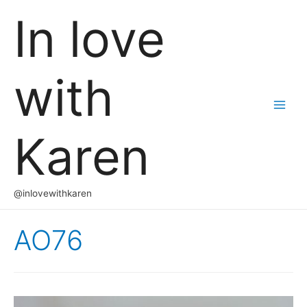
In love
with
Main
Karen
Men
@inlovewithkaren
AO76