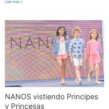
10
Leer más »
Looks
de
moda
infantil
más
guays
para
este
verano
2016.
NANOS vistiendo Principes
y Princesas