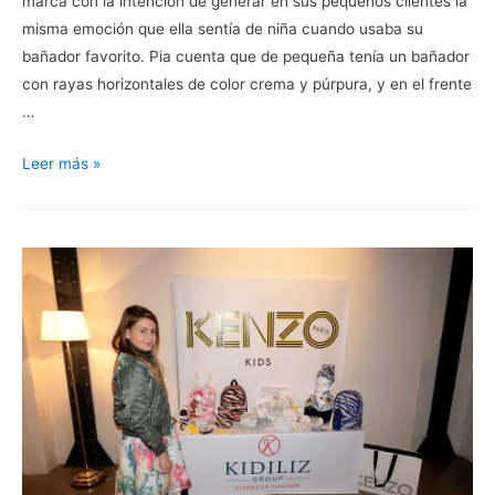
marca con la intención de generar en sus pequeños clientes la
misma emoción que ella sentía de niña cuando usaba su
bañador favorito. Pia cuenta que de pequeña tenía un bañador
con rayas horizontales de color crema y púrpura, y en el frente
…
Stella
Leer más »
Cove
:
los
trajes
de
baño
más
Trendys