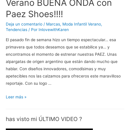
Verano BUENA ONDA con
Paez Shoes!!!!
Deja un comentario
/
Marcas
,
Moda Infantil Verano
,
Tendencias
/ Por
InlovewithKaren
El pasado fin de semana hizo un tiempo espectacular… esa
primavera que todos deseamos que se estabilice ya… y
encontramos el momento de estrenar nuestras PAEZ. Unas
alpargatas de origen argentino que están dando mucho que
hablar. Con diseños innovadores, comodísimas y muy
apetecibles nos las calzamos para ofreceros este maravilloso
reportaje. Con su logo …
Verano
Leer más »
BUENA
ONDA
has visto mi ÚLTIMO VIDEO ?
con
Paez