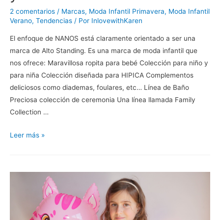
2 comentarios
/
Marcas
,
Moda Infantil Primavera
,
Moda Infantil
Verano
,
Tendencias
/ Por
InlovewithKaren
El enfoque de NANOS está claramente orientado a ser una
marca de Alto Standing. Es una marca de moda infantil que
nos ofrece: Maravillosa ropita para bebé Colección para niño y
para niña Colección diseñada para HIPICA Complementos
deliciosos como diademas, foulares, etc… Línea de Baño
Preciosa colección de ceremonia Una línea llamada Family
Collection …
NANOS
Leer más »
vistiendo
Principes
y
Princesas