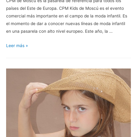
CPM de Moscú es la pasarela de referencia para todos los
países del Este de Europa. CPM Kids de Moscú es el evento
comercial más importante en el campo de la moda infantil. Es
el momento de dar a conocer nuevas líneas de moda infantil
en una pasarela con alto nivel europeo. Este año, la …
Mayoral
Leer más »
en
la
CPM
Kids
de
Moscú.