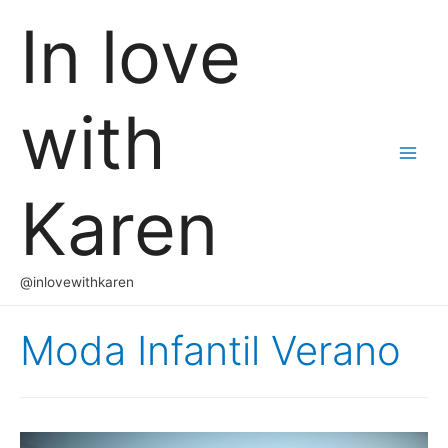
In love
with
Main
Karen
Men
@inlovewithkaren
Moda Infantil Verano