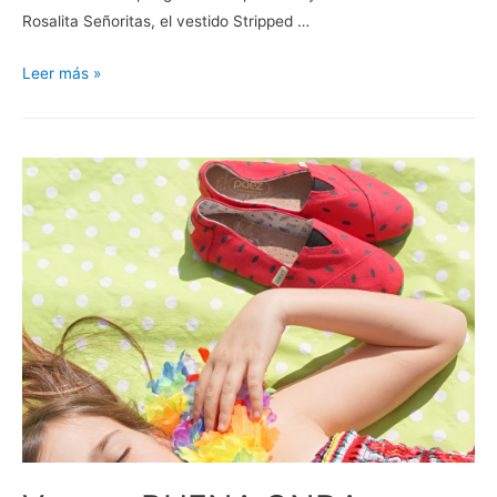
Rosalita Señoritas, el vestido Stripped …
Hello
Leer más »
SPRING
con
Rosalita
Señoritas.