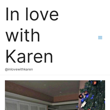
In love
with
Main
Karen
Men
@inlovewithkaren