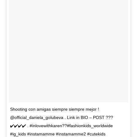
Shooting con amigas siempre siempre mejor !
@official_daniela_golubeva . Link in BIO – POST ???
✔️✔️✔️✔️ . #inlovewithkaren??#fashionkids_worldwide
#ig_kids #instamamme #instamamme2 #cutekids