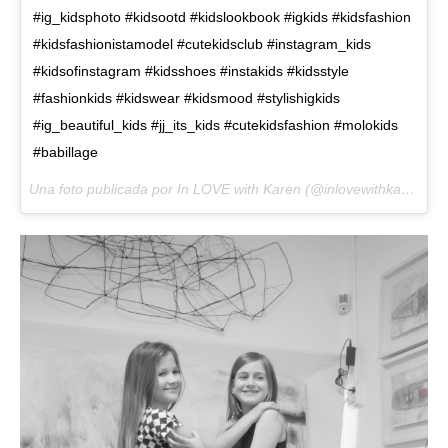
#ig_kidsphoto #kidsootd #kidslookbook #igkids #kidsfashion
#kidsfashionistamodel #cutekidsclub #instagram_kids
#kidsofinstagram #kidsshoes #instakids #kidsstyle
#fashionkids #kidswear #kidsmood #stylishigkids
#ig_beautiful_kids #jj_its_kids #cutekidsfashion #molokids
#babillage
Una foto publicada por In LOVE with Karen (@inlovewithkaren) el