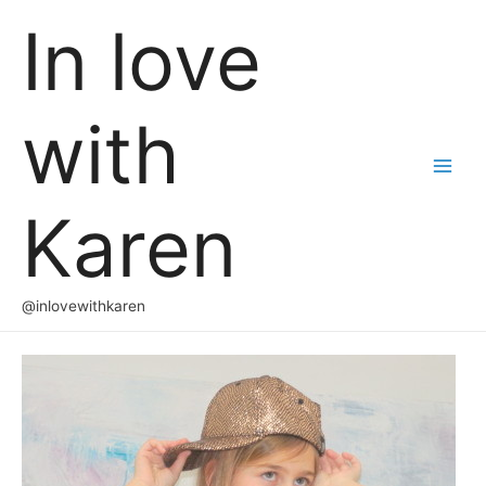
In love
with
Main
Karen
Men
@inlovewithkaren