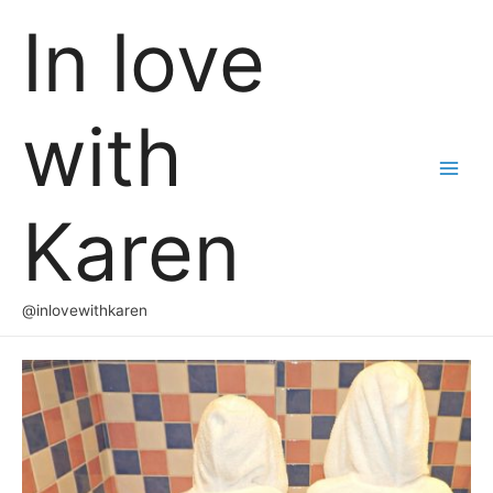
In love
with
Main
Karen
Men
@inlovewithkaren