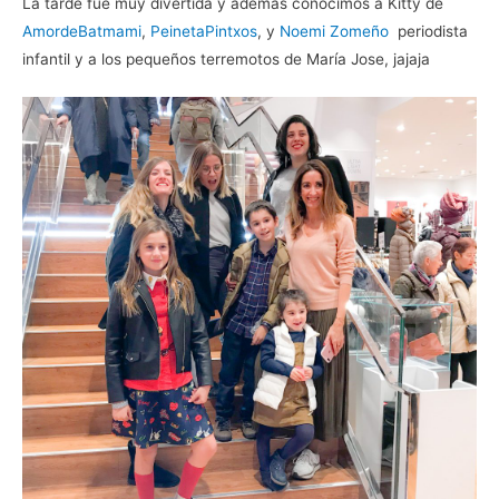
La tarde fue muy divertida y además conocimos a Kitty de
AmordeBatmami
,
PeinetaPintxos
, y
Noemi Zomeño
periodista
infantil y a los pequeños terremotos de María Jose, jajaja