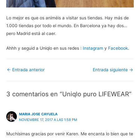
Lo mejor es que os animéis a visitar sus tiendas. Hay más de
1.000 tiendas por todo el mundo. En Barcelona ya hay dos…
pero Madrid está al caer.
Ahhh y seguid a Uniqlo en sus redes :
Instagram
y
Facebook
.
Navegación
←
Entrada anterior
Entrada siguiente
→
de
entradas
3 comentarios en “Uniqlo puro LIFEWEAR”
MARIA JOSE CAYUELA
NOVIEMBRE 17, 2017 A LAS 1:58 PM
Muchísimas gracias por venir Karen. Me encanta lo bien que te