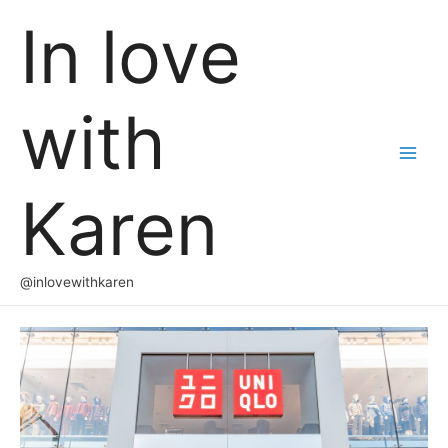
In love
with
Main
Karen
Men
@inlovewithkaren