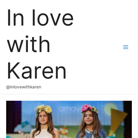
In love
with
Main
Karen
Men
@inlovewithkaren